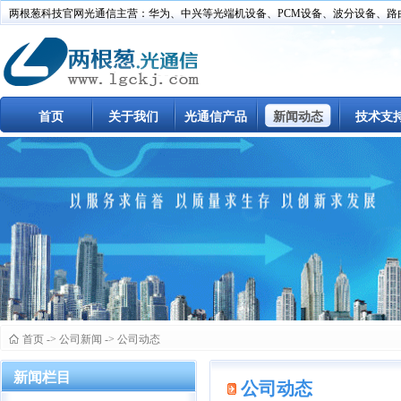
两根葱科技官网光通信主营：华为、中兴等光端机设备、PCM设备、波分设备、路
首页
关于我们
光通信产品
新闻动态
技术支
首页
->
公司新闻
->
公司动态
新闻栏目
公司动态