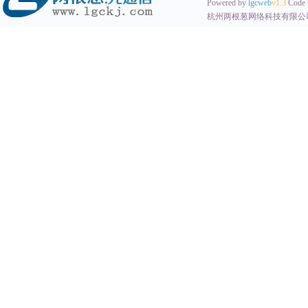
Powered by
lgcweb
v1.3
Code 
杭州两根葱网络科技有限公